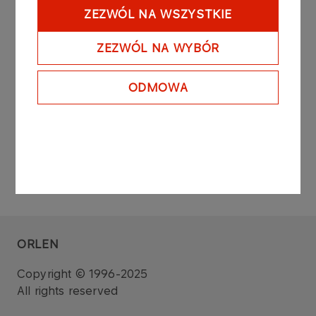
regulation) and repealing Directive 2003/6/EC of
ZEZWÓL NA WSZYSTKIE
the European Parliament and of the Council and
Commission Directives 2003/124/EC, 2003/125/EC
ZEZWÓL NA WYBÓR
and 2004/72/EC.
ODMOWA
ORLEN
Copyright © 1996-2025
All rights reserved