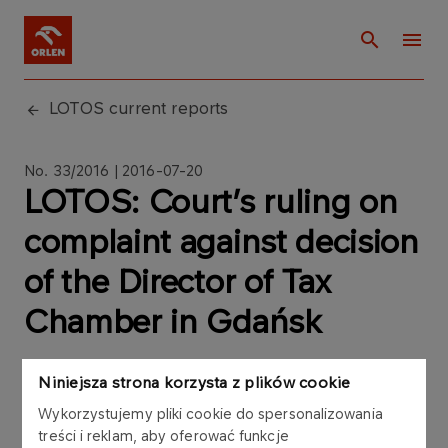
LOTOS current reports
No. 33/2016 | 2016-07-20
LOTOS: Court’s ruling on
complaint against decision
of the Director of Tax
Chamber in Gdańsk
Niniejsza strona korzysta z plików cookie
Wykorzystujemy pliki cookie do spersonalizowania
With reference to Current Report No. 29/2015 of
treści i reklam, aby oferować funkcje