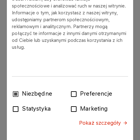
społecznościowe i analizować ruch w naszej witrynie.
Informacje o tym, jak korzystasz z naszej witryny,
udostępniamy partnerom społecznościowym,
The Management Board of Grupa LOTOS S.A.
reklamowym i analitycznym. Partnerzy mogą
publishes a list of shareholders holding 5% or
połączyć te informacje z innymi danymi otrzymanymi
more of total voting rights at the Extraordinary
od Ciebie lub uzyskanymi podczas korzystania z ich
General Meeting (EGM) of the Company held on
usług.
March 17th 2017:
Name / Number of voting rights / Share of total
voting rights at the EGM/ Share of total voting
rights:
Wybór
Niezbędne
Preferencje
State Treasury / 98,329,515 / 73.88% / 53.19%
zgody
Statystyka
Marketing
Nationale Nederlanden OFE / 9,000,000 / 6.76% /
4.87%
Pokaż szczegóły
OFE PZU Złota Jesień / 9,285,132 / 6.95% / 5.00%