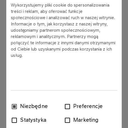
Wykorzystujemy pliki cookie do spersonalizowania
The Management Board of LOTOS S.A. publishes,
treści i reklam, aby oferować funkcje
attached hereto, questions asked by a
społecznościowe i analizować ruch w naszej witrynie.
Shareholder (the State Treasury represented by
Informacje o tym, jak korzystasz z naszej witryny,
the Chancellery of the Prime Minister) during
udostępniamy partnerom społecznościowym,
adjournment of the Annual General Meeting
reklamowym i analitycznym. Partnerzy mogą
under Art. 428.5 of the Commercial Companies
połączyć te informacje z innymi danymi otrzymanymi
Code, together with answers provided by the
od Ciebie lub uzyskanymi podczas korzystania z ich
usług.
Management Board of LOTOS S.A.
Appendix 1 – questions from the Chancellery
of the Prime Minister
Appendix 2 – answers provided by the
Management Board of LOTOS S.A.
Wybór
Niezbędne
Preferencje
Appendix 3 – amount of liabilities
zgody
Statystyka
Marketing
This current report is published pursuant to Par.
19.1.12 of the Minister of Finance’s Regulation on