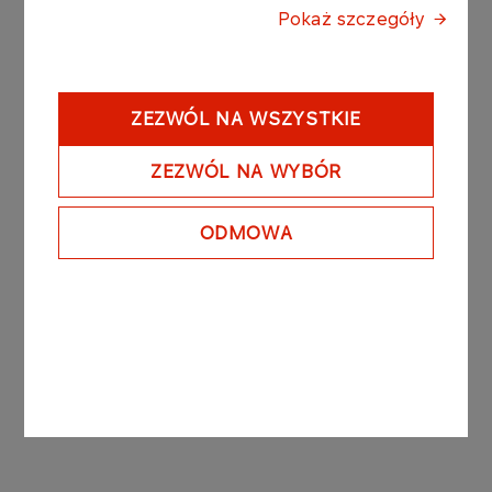
Pokaż szczegóły
current and periodic information to be published
by issuers of securities and conditions for
recognition as equivalent of information whose
disclosure is required under the laws of a non-
ZEZWÓL NA WSZYSTKIE
member state, dated March 29th 2018.
ZEZWÓL NA WYBÓR
Appendix 1 – questions from the Chancellery of the
Prime Minister
ODMOWA
Appendix 2 – answers provided by the Management
Board of LOTOS S.A.
Appendix 3 – amount of liabilities