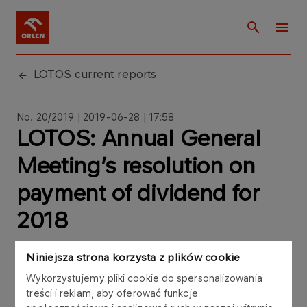
LOTOS current reports
No. 20/2019 | 2019-06-28 | 17:58
LOTOS: Annual General
Meeting’s resolution on
payment of dividend for
2018
Niniejsza strona korzysta z plików cookie
Wykorzystujemy pliki cookie do spersonalizowania
treści i reklam, aby oferować funkcje
Grupa LOTOS S.A. (the “Company”) announces