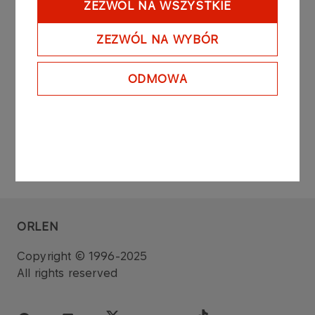
ZEZWÓL NA WSZYSTKIE
information whose disclosure is required under the
laws of a non-member state, dated March 29th
ZEZWÓL NA WYBÓR
2018 (Dz. U. of 2018, item 757).
ODMOWA
ORLEN
Copyright © 1996-2025
All rights reserved