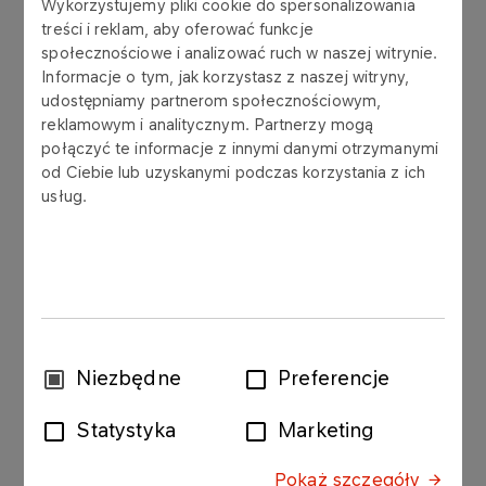
Wykorzystujemy pliki cookie do spersonalizowania
treści i reklam, aby oferować funkcje
Grupa LOTOS S.A. (the “Company”) announces
społecznościowe i analizować ruch w naszej witrynie.
that the release date of the Company’s annual
Informacje o tym, jak korzystasz z naszej witryny,
report for 2020, originally scheduled for March
udostępniamy partnerom społecznościowym,
12th 2021 according to the current report no
reklamowym i analitycznym. Partnerzy mogą
3/2021, will be postponed to March 31th 2021.
połączyć te informacje z innymi danymi otrzymanymi
od Ciebie lub uzyskanymi podczas korzystania z ich
The 2020 annual report will contain:
usług.
consolidated annual report of the LOTOS
Group
separate annual report of Grupa LOTOS S.A.
The Management Board of Grupa LOTOS S.A.
Wybór
Niezbędne
Preferencje
further announces that the ‘Consolidated report
zgody
on payments to governments’ will be released on
Statystyka
Marketing
March 31th 2021.
Pokaż szczegóły