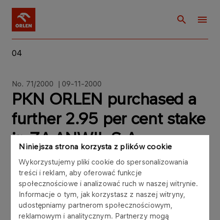
04
No. 71/2000 | 09-11-2000
PKN ORLEN purchased a
further 2.95 per cent stake
in ZA ANWIL S.A.
Niniejsza strona korzysta z plików cookie
Wykorzystujemy pliki cookie do spersonalizowania
treści i reklam, aby oferować funkcje
społecznościowe i analizować ruch w naszej witrynie.
Polski Koncern Naftowy ORLEN S.A. (PKN
Informacje o tym, jak korzystasz z naszej witryny,
udostępniamy partnerom społecznościowym,
ORLEN), Central Europe's largest downstream oil
reklamowym i analitycznym. Partnerzy mogą
company has today announced that they have