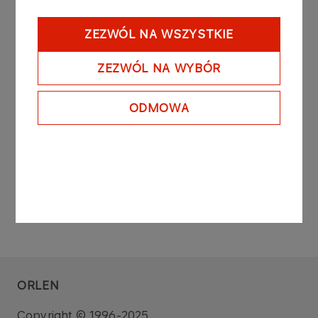
5. Election of the Vote Counting Commission;
6. Passing a resolution concerning changes to the
ZEZWÓL NA WSZYSTKIE
Company's Supervisory Board Composition;
7. Passing a resolution concerning the Supervisory
ZEZWÓL NA WYBÓR
Board members' rewards;
8. Closure of the Extraordinary General Assembly
of Shareholders.
ODMOWA
ORLEN
Copyright © 1996-2025