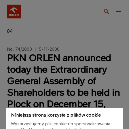
04
No. 74/2000 | 15-11-2000
PKN ORLEN announced
today the Extraordinary
General Assembly of
Shareholders to be held in
Plock on December 15,
2000
Niniejsza strona korzysta z plików cookie
Wykorzystujemy pliki cookie do spersonalizowania