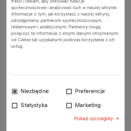
treści i reklam, aby oferować funkcje
społecznościowe i analizować ruch w naszej witrynie.
Informacje o tym, jak korzystasz z naszej witryny,
The Management Board of Polski Koncern
udostępniamy partnerom społecznościowym,
Naftowy ORLEN S.A announced today the
reklamowym i analitycznym. Partnerzy mogą
połączyć te informacje z innymi danymi otrzymanymi
Extraordinary General Assembly of Shareholders
od Ciebie lub uzyskanymi podczas korzystania z ich
to be held in Plock on December 15, 2000 at
usług.
12.00 in the Company's Headquarters in
Chemików 7.
Agenda:
1. Opening of the Extraordinary General Assembly
of Shareholders;
2. Election of the Chairman of the Extraordinary
Wybór
Niezbędne
Preferencje
General Assembly of Shareholders;
zgody
3. Affirming legality of calling for the Extraordinary
Statystyka
Marketing
Assembly of Shareholders and legal ability of the
Assembly to pass resolutions;
Pokaż szczegóły
4. Approval of the agenda;