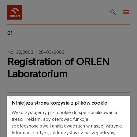
01
No. 22/2003 | 28-03-2003
Registration of ORLEN
Laboratorium
Niniejsza strona korzysta z plików cookie
Polski Koncern Naftowy ORLEN S.A. ("PKN
Wykorzystujemy pliki cookie do spersonalizowania
ORLEN"), Central Europe’s largest downstream oil
treści i reklam, aby oferować funkcje
company, informs of the registration of ORLEN
społecznościowe i analizować ruch w naszej witrynie.
Laboratorium, a limited liability company with its
Informacje o tym, jak korzystasz z naszej witryny,