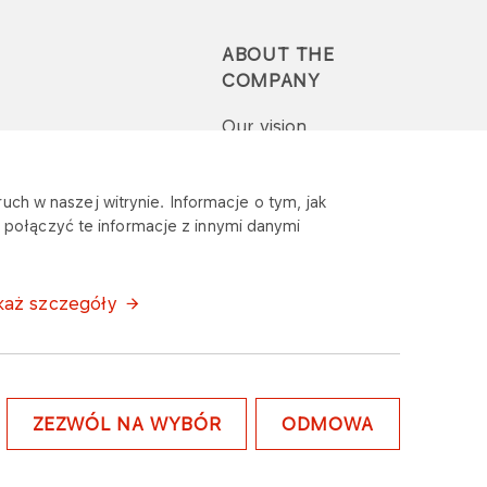
ABOUT THE
COMPANY
Our vision
Press-pack
uch w naszej witrynie. Informacje o tym, jak
połączyć te informacje z innymi danymi
Report a question or
complaint
każ szczegóły
ZEZWÓL NA WYBÓR
ODMOWA