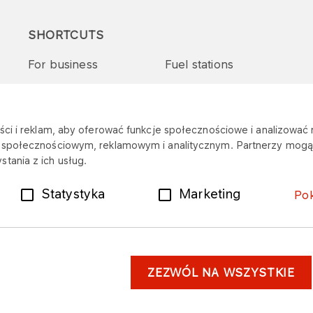
SHORTCUTS
For business
Fuel stations
Tenders and supplies
VITAY Program
ci i reklam, aby oferować funkcje społecznościowe i analizować r
m społecznościowym, reklamowym i analitycznym. Partnerzy mogą 
tania z ich usług.
Statystyka
Marketing
Po
ZEZWÓL NA WSZYSTKIE
er
Personal data