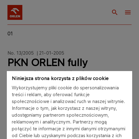
01
No. 13/2005 | 21-01-2005
PKN ORLEN fully
compliant with the
Niniejsza strona korzysta z plików cookie
corporate governance
Wykorzystujemy pliki cookie do spersonalizowania
treści i reklam, aby oferować funkcje
principles
społecznościowe i analizować ruch w naszej witrynie.
Informacje o tym, jak korzystasz z naszej witryny,
udostępniamy partnerom społecznościowym,
reklamowym i analitycznym. Partnerzy mogą
połączyć te informacje z innymi danymi otrzymanymi
PKN ORLEN fully compliant with the corporate
od Ciebie lub uzyskanymi podczas korzystania z ich