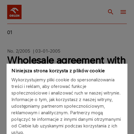
01
No. 2/2005 | 03-01-2005
Wholesale agreement with
SHELL Polska for the sale
Niniejsza strona korzysta z plików cookie
Wykorzystujemy pliki cookie do spersonalizowania
of gasoline and diesel oil
treści i reklam, aby oferować funkcje
społecznościowe i analizować ruch w naszej witrynie.
Informacje o tym, jak korzystasz z naszej witryny,
udostępniamy partnerom społecznościowym,
reklamowym i analitycznym. Partnerzy mogą
Polski Koncern Naftowy ORLEN S.A. („PKN
połączyć te informacje z innymi danymi otrzymanymi
ORLEN”), Central Europe’s largest downstream oil
od Ciebie lub uzyskanymi podczas korzystania z ich
company, announces that on January 3, 2005
usług.