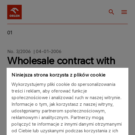
01
No. 3/2006 | 04-01-2006
Wholesale contract with
Shell Polska Sp. z o.o.
Niniejsza strona korzysta z plików cookie
Wykorzystujemy pliki cookie do spersonalizowania
treści i reklam, aby oferować funkcje
społecznościowe i analizować ruch w naszej witrynie.
Informacje o tym, jak korzystasz z naszej witryny,
Regulatory announcement no 3/2006 dated
udostępniamy partnerom społecznościowym,
January 4th , 2006
reklamowym i analitycznym. Partnerzy mogą
połączyć te informacje z innymi danymi otrzymanymi
Polski Koncern Naftowy ORLEN S.A. (“PKN
od Ciebie lub uzyskanymi podczas korzystania z ich