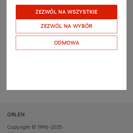
approximately PLN 2,363,417,310 based on
CZK/PLN average exchange rates as of
ZEZWÓL NA WSZYSTKIE
December 13th 2006, as stated by the National
Bank of Poland).
ZEZWÓL NA WYBÓR
PKN ORLEN considers the Agrofert Holding a.s.
claim to be groundless.
ODMOWA
ORLEN
Copyright © 1996-2025