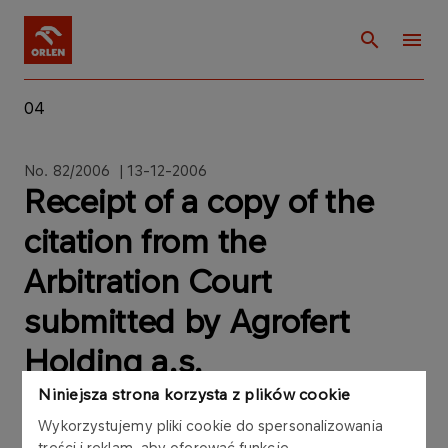
04
No. 82/2006 | 13-12-2006
Receipt of a copy of the
citation from the
Arbitration Court
submitted by Agrofert
Holding a.s.
Niniejsza strona korzysta z plików cookie
Wykorzystujemy pliki cookie do spersonalizowania
treści i reklam, aby oferować funkcje