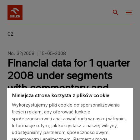
02
No. 32/2008 | 15-05-2008
Financial data for 1 quarter
2008 under segments
with commentary and
Niniejsza strona korzysta z plików cookie
impact of LIFO valuation of
Wykorzystujemy pliki cookie do spersonalizowania
inventories on that
treści i reklam, aby oferować funkcje
społecznościowe i analizować ruch w naszej witrynie.
financial results.
Informacje o tym, jak korzystasz z naszej witryny,
udostępniamy partnerom społecznościowym,
reklamowym i analitycznym. Partnerzy mogą