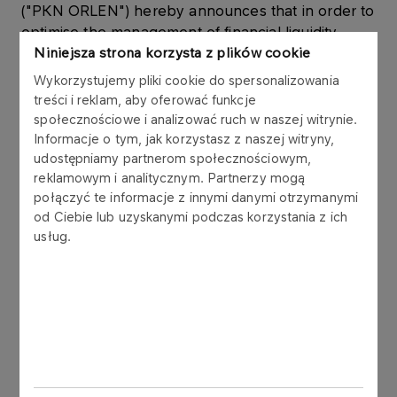
("PKN ORLEN") hereby announces that in order to
optimise the management of financial liquidity
within the ORLEN Capital Group, on 31 May 2012
Niniejsza strona korzysta z plików cookie
PKN ORLEN issued short term bonds to its
Wykorzystujemy pliki cookie do spersonalizowania
subsidiary, ORLEN Ksiegowosc Sp. z o.o. (“ORLEN
treści i reklam, aby oferować funkcje
Ksiegowosc”). The bonds were issued in
społecznościowe i analizować ruch w naszej witrynie.
accordance with the Bond Issue Programme
Informacje o tym, jak korzystasz z naszej witryny,
udostępniamy partnerom społecznościowym,
signed by PKN ORLEN and a syndicate of 6 banks
reklamowym i analitycznym. Partnerzy mogą
in November 2006.
połączyć te informacje z innymi danymi otrzymanymi
od Ciebie lub uzyskanymi podczas korzystania z ich
The bonds are used for managing the working
usług.
capital of ORLEN Capital Group.
The bonds were issued in compliance with the
Law on Bonds dated 29 June 1995 (unified text:
Journal of Laws, 2001 No 120, point 1300 with
subsequent changes) in Polish zlotys, as bearer,
dematerialized, unsecured, and zero-coupon
securities. The redemption of the bonds will be at