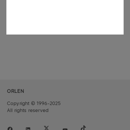
See also: regulatory announcement no 75/2006
dated 27 November 2006.
ORLEN
Copyright © 1996-2025
All rights reserved