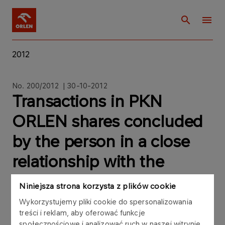
2012
No. 200/2012 | 30-10-2012
Transactions in PKN
ORLEN shares concluded
by the person in a close
relationship with the
member of the PKN
Niniejsza strona korzysta z plików cookie
ORLEN Supervisory Board
Wykorzystujemy pliki cookie do spersonalizowania
treści i reklam, aby oferować funkcje
społecznościowe i analizować ruch w naszej witrynie.