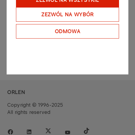
ZEZWÓL NA WSZYSTKIE
concluded during common stock exchange
session on the regulated market on the Warsaw
ZEZWÓL NA WYBÓR
Stock Exchange.
ODMOWA
ORLEN
Copyright © 1996-2025
All rights reserved