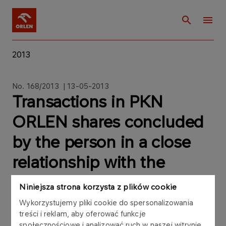
2013
No. 168/2013 | 13-05-2013
Transactions in PKN
ORLEN shares concluded
by the person in a close
relationship with the
member of the PKN
Niniejsza strona korzysta z plików cookie
ORLEN Supervisory Board
Wykorzystujemy pliki cookie do spersonalizowania
treści i reklam, aby oferować funkcje
społecznościowe i analizować ruch w naszej witrynie.