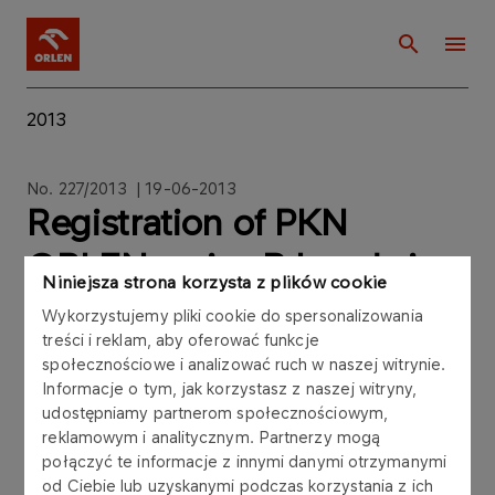
2013
No. 227/2013 | 19-06-2013
Registration of PKN
ORLEN series B bonds in
Niniejsza strona korzysta z plików cookie
KDPW
Wykorzystujemy pliki cookie do spersonalizowania
treści i reklam, aby oferować funkcje
społecznościowe i analizować ruch w naszej witrynie.
Informacje o tym, jak korzystasz z naszej witryny,
udostępniamy partnerom społecznościowym,
Polski Koncern Naftowy ORLEN Spolka Akcyjna
reklamowym i analitycznym. Partnerzy mogą
połączyć te informacje z innymi danymi otrzymanymi
("PKN ORLEN") hereby informs that on 19 June
od Ciebie lub uzyskanymi podczas korzystania z ich
2013 the Management Board of the Central