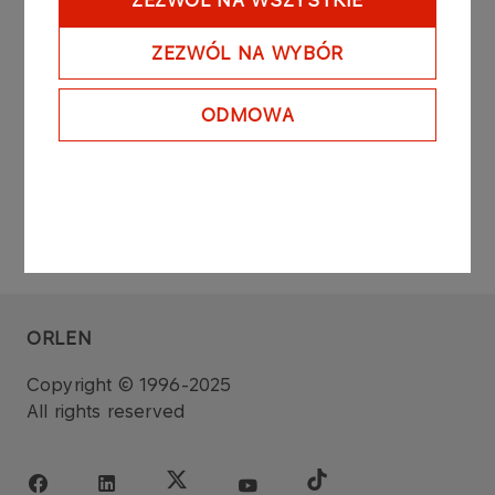
ZEZWÓL NA WSZYSTKIE
concluded during common stock exchange
session on the regulated market on the Warsaw
ZEZWÓL NA WYBÓR
Stock Exchange.
ODMOWA
ORLEN
Copyright © 1996-2025
All rights reserved