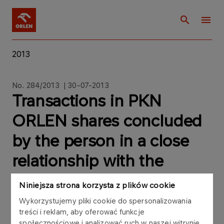
2013
No. 284/2013 | 30-07-2013
Transactions in PKN
ORLEN shares concluded
by the person in a close
relationship with the
member of the PKN
Niniejsza strona korzysta z plików cookie
ORLEN Supervisory Board
Wykorzystujemy pliki cookie do spersonalizowania
treści i reklam, aby oferować funkcje
społecznościowe i analizować ruch w naszej witrynie.