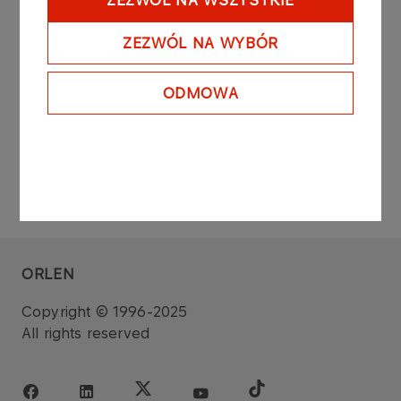
ZEZWÓL NA WSZYSTKIE
concluded during common stock exchange
session on the regulated market on the Warsaw
ZEZWÓL NA WYBÓR
Stock Exchange.
ODMOWA
ORLEN
Copyright © 1996-2025
All rights reserved