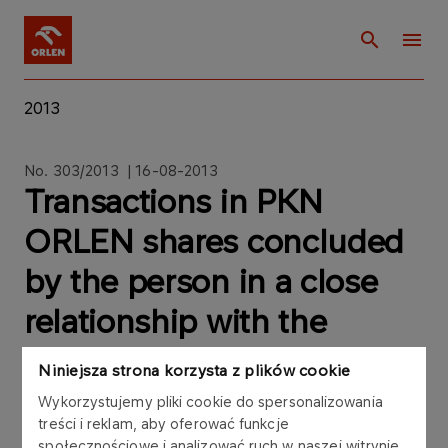
2013
No. 303/2013 | 16-08-2013
Transactions in PKN
ORLEN shares concluded
by the person in a close
relationship with the
member of the PKN
Niniejsza strona korzysta z plików cookie
ORLEN Supervisory Board
Wykorzystujemy pliki cookie do spersonalizowania
treści i reklam, aby oferować funkcje
społecznościowe i analizować ruch w naszej witrynie.