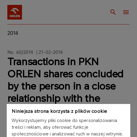
2014
No. 60/2014 | 21-02-2014
Transactions in PKN
ORLEN shares concluded
by the person in a close
relationship with the
member of the PKN
Niniejsza strona korzysta z plików cookie
ORLEN Supervisory Board
Wykorzystujemy pliki cookie do spersonalizowania
treści i reklam, aby oferować funkcje
społecznościowe i analizować ruch w naszej witrynie.