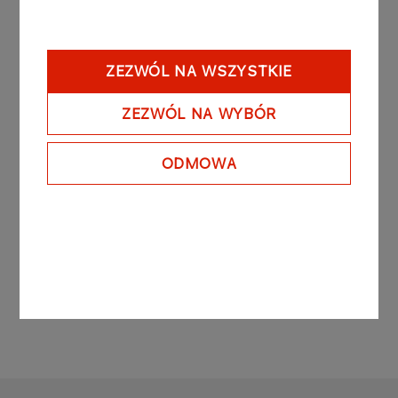
contracts on PKN ORLEN shares at an average
price of PLN 4 224,90 per contract, purchased
800 PKN ORLEN shares at an average price of
ZEZWÓL NA WSZYSTKIE
PLN 42,60 per share and sold 4 700 PKN ORLEN
shares at an average price of PLN 43,24 per
ZEZWÓL NA WYBÓR
share in transactions concluded during common
stock exchange session. The transactions were
ODMOWA
concluded on the regulated market on the
Warsaw Stock Exchange.