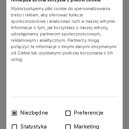
transferred to ENERGA S.A. its statement in
Wykorzystujemy pliki cookie do spersonalizowania
connection with the inquiry addressed to the
treści i reklam, aby oferować funkcje
Issuer by ENERGA S.A. regarding the will to the
społecznościowe i analizować ruch w naszej witrynie.
Issuer's direct financial involvement in the
Informacje o tym, jak korzystasz z naszej witryny,
investment regarding the construction of a coal
udostępniamy partnerom społecznościowym,
energy block realised by Elektrownia Ostrołęka
reklamowym i analitycznym. Partnerzy mogą
sp. z o.o. with its registered office in Ostrołęka
połączyć te informacje z innymi danymi otrzymanymi
("Investment").
od Ciebie lub uzyskanymi podczas korzystania z ich
usług.
PKN ORLEN S.A. declared preliminary readiness
for direct financial involvement in the Investment
only if the technological assumptions for the
Investment were changed to gas-based
technology.
In the Issuer's opinion, the result of the
Wybór
Niezbędne
Preferencje
conducted analyzes justifies the acceptance of
zgody
the conclusion that it is necessary to change the
Statystyka
Marketing
subject of the Investment, as above.