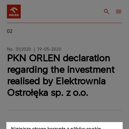
02
No. 31/2020 | 19-05-2020
PKN ORLEN declaration
regarding the investment
realised by Elektrownia
Ostrołęka sp. z o.o.
PKN ORLEN S.A. (“Issuer”) informs that it has
Niniejsza strona korzysta z plików cookie