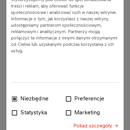
treści i reklam, aby oferować funkcje
S.A.
społecznościowe i analizować ruch w naszej witrynie.
Informacje o tym, jak korzystasz z naszej witryny,
udostępniamy partnerom społecznościowym,
reklamowym i analitycznym. Partnerzy mogą
połączyć te informacje z innymi danymi otrzymanymi
od Ciebie lub uzyskanymi podczas korzystania z ich
PKN ORLEN S.A. (“PKN ORLEN”) informs that on
usług.
14 April 2021 it received decision regarding the
consent given by the Chairman of the Polish
Office of Competition and Consumer Protection to
establish by PKN ORLEN, ENERGA S.A. and
Polskie Górnictwo Naftowe i Gazownictwo S.A.
(„PGNiG S.A.”) joint company, i.e. CCGT Ostrołęka
Wybór
Niezbędne
Preferencje
Sp. z o.o. headquartered in Ostrołęka.
zgody
Statystyka
Marketing
Consequently one of the conditions of investment
agreement on directional principles of cooperation
Pokaż szczegóły
in construction of gas power plant in Ostrołęka C