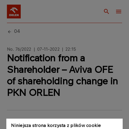
04
No. 76/2022 | 07-11-2022 | 22:15
Notification from a
Shareholder – Aviva OFE
of shareholding change in
PKN ORLEN
Niniejsza strona korzysta z plików cookie
PKN ORLEN S.A. („PKN ORLEN”, „Company”)