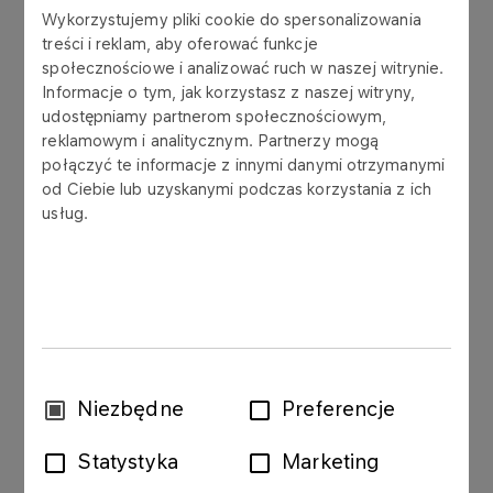
informs that the Company received a notification
Wykorzystujemy pliki cookie do spersonalizowania
from a Shareholder – Aviva Otwarty Fundusz
treści i reklam, aby oferować funkcje
Emerytalny Aviva Santander („Aviva OFE”) about a
społecznościowe i analizować ruch w naszej witrynie.
decrease of share in the total number of votes in
Informacje o tym, jak korzystasz z naszej witryny,
udostępniamy partnerom społecznościowym,
PKN ORLEN, from 5,43% to 3,99%.
reklamowym i analitycznym. Partnerzy mogą
połączyć te informacje z innymi danymi otrzymanymi
od Ciebie lub uzyskanymi podczas korzystania z ich
usług.
Before the change Aviva OFE held 34 023 504 of
PKN ORLEN shares, which constituted 5,43% of
the share capital of the Company and entitled to
34 023 504 of votes at the Company General
Meeting, which constituted 5,43% of the total
number of votes.
Wybór
Niezbędne
Preferencje
zgody
Statystyka
Marketing
Currently, Aviva OFE will hold 46 274 140 PKN
ORLEN shares, which will constitute 3,99% of the