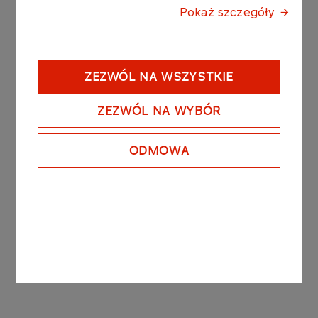
Pokaż szczegóły
share capital of the Company and will entitle to
exercise 46 274 140 votes at the General Meeting
of the Company, which will constitute 3,99% of
the total number of votes.
ZEZWÓL NA WSZYSTKIE
ZEZWÓL NA WYBÓR
The text of the notification is attached hereto
regulatory announcement.
ODMOWA
Notification from a Shareholder – Aviva OFE of
shareholding change in PKN ORLEN