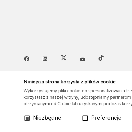
Sitemap
Privacy policy
Legal disclaim
Niniejsza strona korzysta z plików cookie
Wykorzystujemy pliki cookie do spersonalizowania treś
korzystasz z naszej witryny, udostępniamy partnero
otrzymanymi od Ciebie lub uzyskanymi podczas korzys
Wybór
Niezbędne
Preferencje
zgody