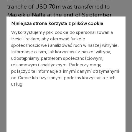
tranche of USD 70m was transferred to
Mazeikiu Nafta at the end of September
2007. In January 2008 the company
Niniejsza strona korzysta z plików cookie
received another USD 40m.
Wykorzystujemy pliki cookie do spersonalizowania
treści i reklam, aby oferować funkcje
społecznościowe i analizować ruch w naszej witrynie.
Further reimbursements are still the subject of
Informacje o tym, jak korzystasz z naszej witryny,
negotiations. The Vacuum Distillation Column was
udostępniamy partnerom społecznościowym,
destroyed in fire on 12th October 2006. The
reklamowym i analitycznym. Partnerzy mogą
połączyć te informacje z innymi danymi otrzymanymi
facility was rebuilt in December 2007 and brought
od Ciebie lub uzyskanymi podczas korzystania z ich
back into operation in January 2008.
usług.
Latest news