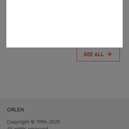
ORLEN steps up renewables investment
with new hybrid solar and wind project
More
SEE ALL
ORLEN
Copyright © 1996-2025
All rights reserved