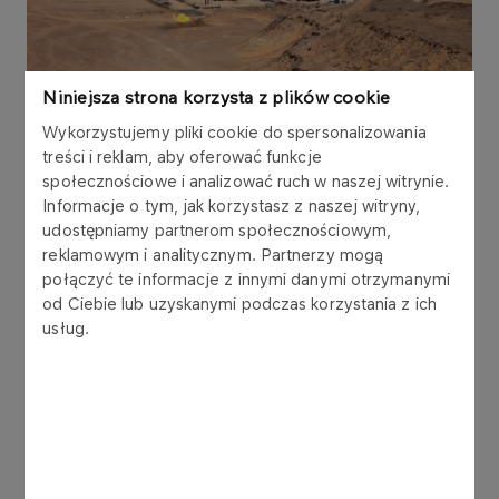
Niniejsza strona korzysta z plików cookie
About us
Wykorzystujemy pliki cookie do spersonalizowania
treści i reklam, aby oferować funkcje
ORLEN Upstream North Africa B.V. (OUNA),
społecznościowe i analizować ruch w naszej witrynie.
headquartered in Amsterdam, Netherlands is a
Informacje o tym, jak korzystasz z naszej witryny,
subsidiary of the ORLEN Group. Established on 4
udostępniamy partnerom społecznościowym,
February 2008, the company operates in Libya
reklamowym i analitycznym. Partnerzy mogą
through its Libya Branch located in the Janzour
połączyć te informacje z innymi danymi otrzymanymi
district of Tripoli.
od Ciebie lub uzyskanymi podczas korzystania z ich
usług.
MORE