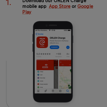
1.
Download our ORLEN Charge
mobile app
App Store
or
Google
Play