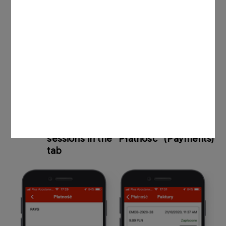
9.
Check your expenses and download
invoices for completed charging
sessions in the “Płatność” (Payments)
tab