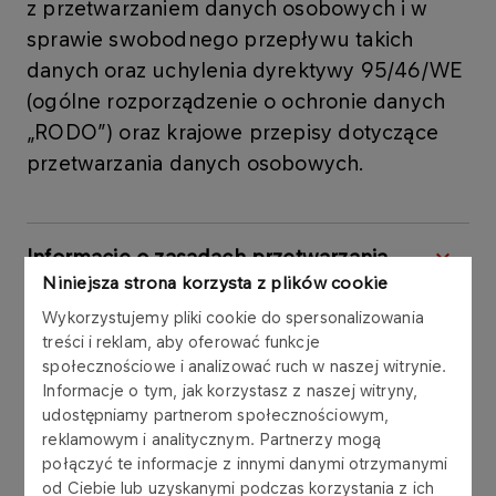
z przetwarzaniem danych osobowych i w
sprawie swobodnego przepływu takich
danych oraz uchylenia dyrektywy 95/46/WE
(ogólne rozporządzenie o ochronie danych
„RODO”) oraz krajowe przepisy dotyczące
przetwarzania danych osobowych.
Informacje o zasadach przetwarzania
danych osobowych przez ORLEN S.A.
Niniejsza strona korzysta z plików cookie
Wykorzystujemy pliki cookie do spersonalizowania
treści i reklam, aby oferować funkcje
Informacje o zasadach przetwarzania
społecznościowe i analizować ruch w naszej witrynie.
danych osobowych w celach
Informacje o tym, jak korzystasz z naszej witryny,
marketingowych
udostępniamy partnerom społecznościowym,
reklamowym i analitycznym. Partnerzy mogą
połączyć te informacje z innymi danymi otrzymanymi
Informacja o przetwarzaniu danych
od Ciebie lub uzyskanymi podczas korzystania z ich