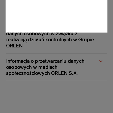
Informacje o zasadach przetwarzania
danych osobowych w procesie oceny
kontrahentów w Grupie ORLEN
Informacje o zasadach przetwarzania
danych osobowych w związku z
realizacją działań kontrolnych w Grupie
ORLEN
Informacja o przetwarzaniu danych
osobowych w mediach
społecznościowych ORLEN S.A.