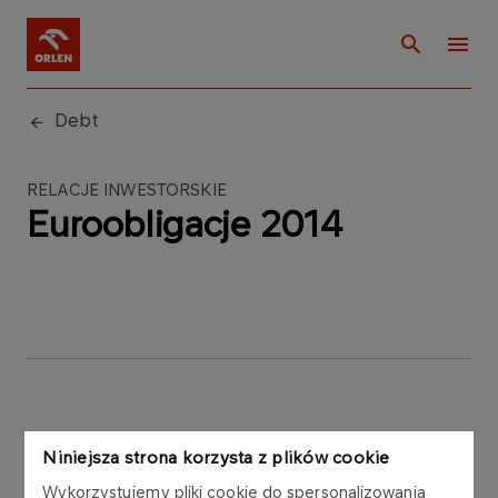
Debt
RELACJE INWESTORSKIE
Euroobligacje 2014
Euroobligacje
Niniejsza strona korzysta z plików cookie
Wykorzystujemy pliki cookie do spersonalizowania