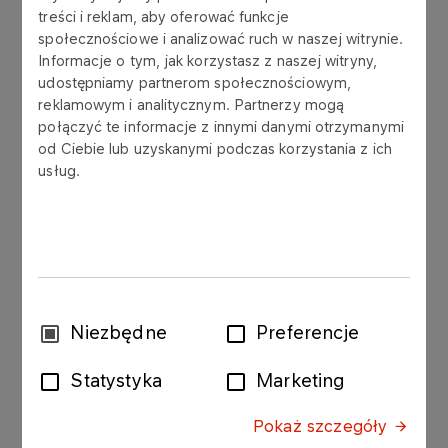
treści i reklam, aby oferować funkcje
społecznościowe i analizować ruch w naszej witrynie.
WAŻNE: Przed przejściem dalej musi
Informacje o tym, jak korzystasz z naszej witryny,
Pan/Pani przeczytać poniższe zrzeczenie się
udostępniamy partnerom społecznościowym,
odpowiedzialności.
Elektroniczna wersja
reklamowym i analitycznym. Partnerzy mogą
połączyć te informacje z innymi danymi otrzymanymi
prospektu bazowego z dnia 3 czerwca
od Ciebie lub uzyskanymi podczas korzystania z ich
2016 roku, do której chce Pan/Pani wejść
usług.
(“Prospekt Bazowy”), została udostępniona na
niniejszej stronie internetowej przez Polski
Koncern Naftowy ORLEN Spółka Akcyjna
(“ORLEN”) jedynie dla celów zgodności z
zasadami opublikowanymi przez Bank
Centralny Irlandii. Niniejsze zrzeczenie się
odpowiedzialności może być zmieniane lub
Wybór
Niezbędne
Preferencje
uaktualniane, więc należy je przeczytać w
zgody
całości podczas każdej wizyty na niniejszej
Statystyka
Marketing
stronie oraz przed przeczytaniem, wejściem
do lub innym wykorzystaniem załączonych
Pokaż szczegóły
dokumentów. Poprzez wejście do Prospektu