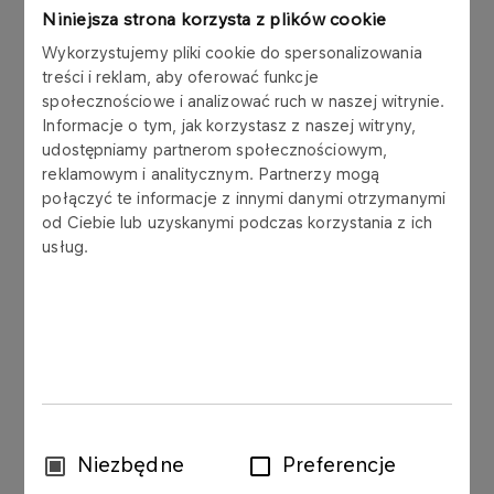
Niniejsza strona korzysta z plików cookie
Wykorzystujemy pliki cookie do spersonalizowania
REPORT A QUESTION OR COMPLAINT
OFFI
treści i reklam, aby oferować funkcje
społecznościowe i analizować ruch w naszej witrynie.
Informacje o tym, jak korzystasz z naszej witryny,
udostępniamy partnerom społecznościowym,
reklamowym i analitycznym. Partnerzy mogą
Headquarters
połączyć te informacje z innymi danymi otrzymanymi
od Ciebie lub uzyskanymi podczas korzystania z ich
usług.
For landline phones
(24) 256 00 00
For landline phones
(24) 365 00 00
Wybór
Niezbędne
Preferencje
zgody