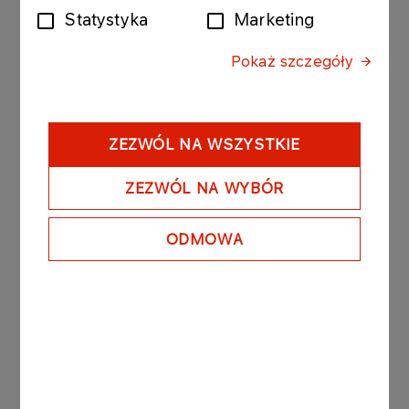
For landline phones
Statystyka
Marketing
(24) 367 70 00
Pokaż szczegóły
Płock Office
ZEZWÓL NA WSZYSTKIE
ZEZWÓL NA WYBÓR
Warsaw Office
ODMOWA
Włocławek Office
Gdańsk Office