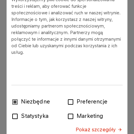
treści i reklam, aby oferować funkcje
społecznościowe i analizować ruch w naszej witrynie.
REPORT A QUESTION OR COMPLAINT
OFFI
Informacje o tym, jak korzystasz z naszej witryny,
udostępniamy partnerom społecznościowym,
reklamowym i analitycznym. Partnerzy mogą
połączyć te informacje z innymi danymi otrzymanymi
od Ciebie lub uzyskanymi podczas korzystania z ich
Investor Relations Office
usług.
Phone
+48 24 256 81 80
Fax
Wybór
Niezbędne
Preferencje
zgody
+48 24 367 77 11
Statystyka
Marketing
ir@orlen.pl
Pokaż szczegóły