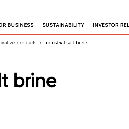
OR BUSINESS
SUSTAINABILITY
INVESTOR RE
rivative products
Industrial salt brine
lt brine