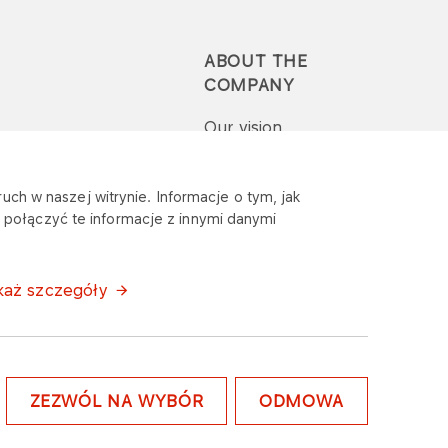
ABOUT THE
COMPANY
Our vision
Press-pack
uch w naszej witrynie. Informacje o tym, jak
połączyć te informacje z innymi danymi
Report a question or
complaint
każ szczegóły
ZEZWÓL NA WYBÓR
ODMOWA