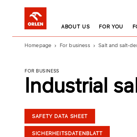
ABOUT US
FOR YOU
F
Homepage
For business
Salt and salt-de
FOR BUSINESS
Industrial sa
SAFETY DATA SHEET
SICHERHEITSDATENBLATT