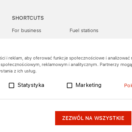
SHORTCUTS
For business
Fuel stations
Tenders and supplies
VITAY Program
ci i reklam, aby oferować funkcje społecznościowe i analizować r
m społecznościowym, reklamowym i analitycznym. Partnerzy mogą 
tania z ich usług.
Statystyka
Marketing
Po
ZEZWÓL NA WSZYSTKIE
er
Personal data