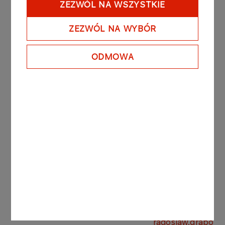
ZEZWÓL NA WSZYSTKIE
Oil content, [%(m/m)], max
2,0-3,
ZEZWÓL NA WYBÓR
Penetration at 25°C, max
40
ODMOWA
Contact
​​Radosław Grabowsk
i
​tel. +48 24 201 0
Division Manager Paraffins
kom. +48 601 414
radoslaw.grabo​ws