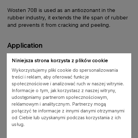
Wosten 70B is used as an antiozonant in the
rubber industry, it extends the life span of rubber
and prevents it from cracking and peeling.
Application
Niniejsza strona korzysta z plików cookie
rubber industry - as an anti-aging agent,
Wykorzystujemy pliki cookie do spersonalizowania
added to rubber compounds​
treści i reklam, aby oferować funkcje
społecznościowe i analizować ruch w naszej witrynie.
Informacje o tym, jak korzystasz z naszej witryny,
Transport and sales
udostępniamy partnerom społecznościowym,
reklamowym i analitycznym. Partnerzy mogą
połączyć te informacje z innymi danymi otrzymanymi
sale in bags of 20 kg,
od Ciebie lub uzyskanymi podczas korzystania z ich
usług.
the product is not subject to RID and ADR
regulations concerning the transport of