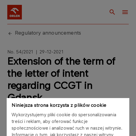
Regulatory announcements
No. 54/2021 | 29-12-2021
Extension of the term of
the letter of intent
regarding CCGT in
Gdansk
Niniejsza strona korzysta z plików cookie
Wykorzystujemy pliki cookie do spersonalizowania
treści i reklam, aby oferować funkcje
społecznościowe i analizować ruch w naszej witrynie.
PKN ORLEN S.A. (“Company”) informs that on 29
Informacje o tym, jak korzystasz z naszej witryny,