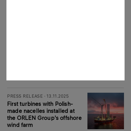
More
PRESS RELEASE
18.11.2025
ORLEN’s second offshore
wind farm moves a step
closer: Baltic East secures
environmental decision
More
PRESS RELEASE
13.11.2025
First turbines with Polish-
made nacelles installed at
the ORLEN Group's offshore
wind farm