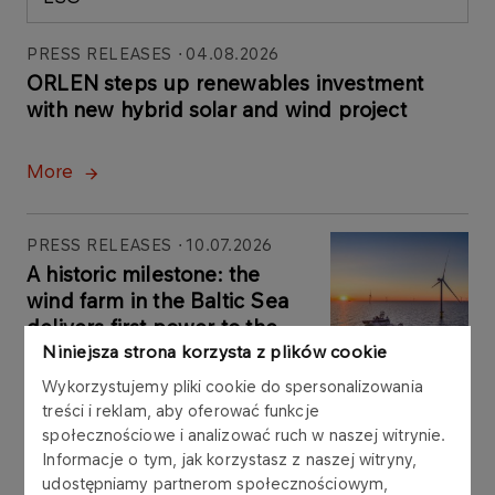
PRESS RELEASES
04.08.2026
ORLEN steps up renewables investment
with new hybrid solar and wind project
More
PRESS RELEASES
10.07.2026
A historic milestone: the
wind farm in the Baltic Sea
delivers first power to the
Polish grid
Niniejsza strona korzysta z plików cookie
Wykorzystujemy pliki cookie do spersonalizowania
treści i reklam, aby oferować funkcje
More
społecznościowe i analizować ruch w naszej witrynie.
Informacje o tym, jak korzystasz z naszej witryny,
udostępniamy partnerom społecznościowym,
PRESS RELEASES
25.06.2026