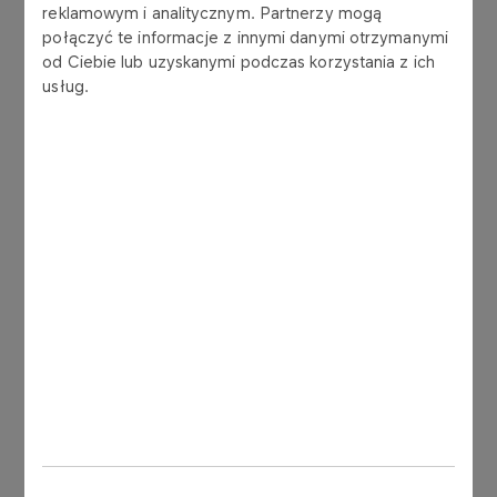
reklamowym i analitycznym. Partnerzy mogą
ORLEN and Naftogaz
połączyć te informacje z innymi danymi otrzymanymi
expand cooperation to
od Ciebie lub uzyskanymi podczas korzystania z ich
bolster Ukraine’s energy
usług.
security and support its
energy transition
More
PRESS RELEASES
02.06.2026
ORLEN opens its seventh
hydrogen refuelling station,
located in Gdynia
More
PRESS RELEASES
18.12.2025