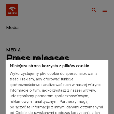
Media
MEDIA
Press releases
Niniejsza strona korzysta z plików cookie
Wykorzystujemy pliki cookie do spersonalizowania
treści i reklam, aby oferować funkcje
społecznościowe i analizować ruch w naszej witrynie.
Informacje o tym, jak korzystasz z naszej witryny,
Current press releases
udostępniamy partnerom społecznościowym,
reklamowym i analitycznym. Partnerzy mogą
połączyć te informacje z innymi danymi otrzymanymi
od Ciebie lub uzyskanymi podczas korzystania z ich
UPSTREAM