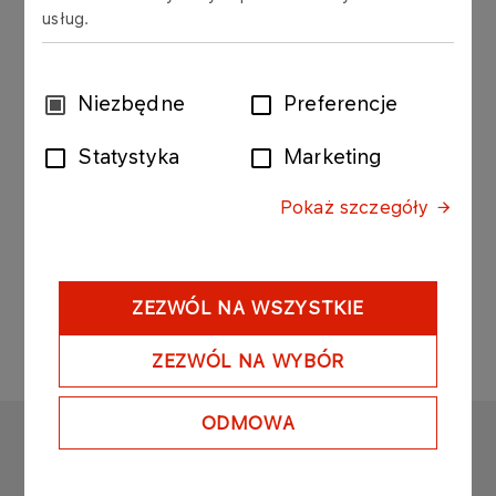
usług.
PRESS RELEASE
03.12.2024
Increasing domestic natural gas production –
Wybór
Niezbędne
Preferencje
ORLEN enhances extraction capacity
zgody
Statystyka
Marketing
More
Pokaż szczegóły
1
2
3
ZEZWÓL NA WSZYSTKIE
ZEZWÓL NA WYBÓR
ODMOWA
ORLEN
Copyright © 1996-2025