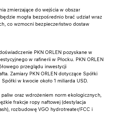
a zmierzające do wejścia w obszar
 będzie mogła bezpośrednio brać udział wraz
h, co wzmocni bezpieczeństwo dostaw
e doświadczenie PKN ORLEN pozyskane w
westycyjnego w rafinerii w Płocku. PKN ORLEN
gółowego przeglądu inwestycji
afta. Zamiary PKN ORLEN dotyczące Spółki
e Spółki w kwocie około 1 miliarda USD.
ch paliw oraz wdrożeniem norm ekologicznych,
iężkie frakcje ropy naftowej (destylacja
lash), rozbudowę VGO hydrotreater/FCC i