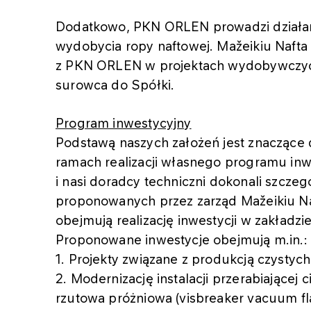
Dodatkowo, PKN ORLEN prowadzi działani
wydobycia ropy naftowej. Mažeikiu Nafta
z PKN ORLEN w projektach wydobywczyc
surowca do Spółki.
Program inwestycyjny
Podstawą naszych założeń jest znacząc
ramach realizacji własnego programu in
i nasi doradcy techniczni dokonali szcze
proponowanych przez zarząd Mažeikiu N
obejmują realizację inwestycji w zakładzi
Proponowane inwestycje obejmują m.in.:
1. Projekty związane z produkcją czysty
2. Modernizację instalacji przerabiającej c
rzutowa próżniowa (visbreaker vacuum f