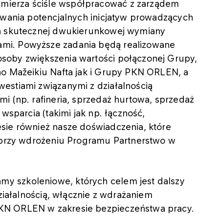
ierza ściśle współpracować z zarządem
owania potencjalnych inicjatyw prowadzących
ia skutecznej dwukierunkowej wymiany
mi. Powyższe zadania będą realizowane
soby zwiększenia wartości połączonej Grupy,
no Mažeikiu Nafta jak i Grupy PKN ORLEN, a
estiami związanymi z działalnością
i (np. rafineria, sprzedaż hurtowa, sprzedaż
wsparcia (takimi jak np. łączność,
sie również nasze doświadczenia, które
. przy wdrożeniu Programu Partnerstwo w
y szkoleniowe, których celem jest dalszy
działalnością, włącznie z wdrażaniem
KN ORLEN w zakresie bezpieczeństwa pracy.