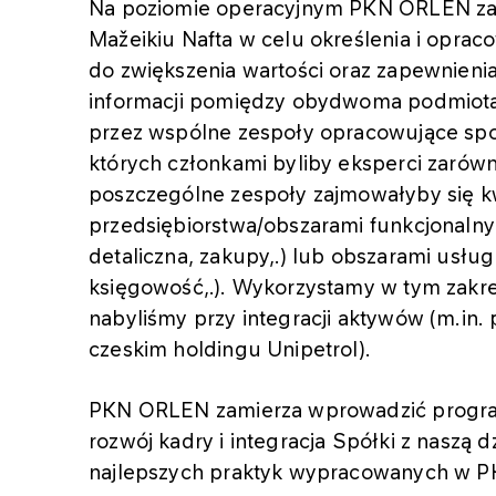
Na poziomie operacyjnym PKN ORLEN zam
Mažeikiu Nafta w celu określenia i oprac
do zwiększenia wartości oraz zapewnien
informacji pomiędzy obydwoma podmiota
przez wspólne zespoły opracowujące spo
których członkami byliby eksperci zarów
poszczególne zespoły zajmowałyby się kw
przedsiębiorstwa/obszarami funkcjonalnym
detaliczna, zakupy,.) lub obszarami usług 
księgowość,.). Wykorzystamy w tym zakre
nabyliśmy przy integracji aktywów (m.in
czeskim holdingu Unipetrol).
PKN ORLEN zamierza wprowadzić program
rozwój kadry i integracja Spółki z naszą 
najlepszych praktyk wypracowanych w P