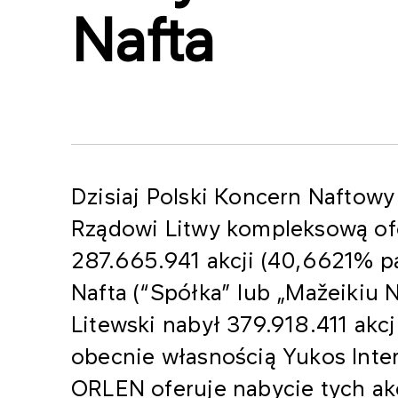
Nafta
Dzisiaj Polski Koncern Naftow
Rządowi Litwy kompleksową ofe
287.665.941 akcji (40,6621% pa
Nafta (“Spółka” lub „Mažeikiu 
Litewski nabył 379.918.411 akc
obecnie własnością Yukos Inter
ORLEN oferuje nabycie tych akc