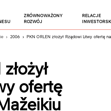
ZRÓWNOWAŻONY
RELACJE
NESU
ROZWÓJ
INWESTORSK
ie
2006
PKN ORLEN złożył Rządowi Litwy ofertę na
złożył
wy ofertę
Mažeikiu