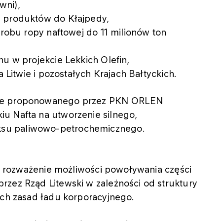
wni),
h produktów do Kłajpedy,
erobu ropy naftowej do 11 milionów ton
nu w projekcie Lekkich Olefin,
a Litwie i pozostałych Krajach Bałtyckich.
nie proponowanego przez PKN ORLEN
u Nafta na utworzenie silnego,
su paliwowo-petrochemicznego.
 na rozważenie możliwości powoływania części
rzez Rząd Litewski w zależności od struktury
ych zasad ładu korporacyjnego.