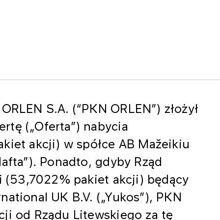
y ORLEN S.A. (“PKN ORLEN”) złożył
rtę („Oferta”) nabycia
kiet akcji) w spółce AB Mažeikiu
Nafta”). Ponadto, gdyby Rząd
ji (53,7022% pakiet akcji) będący
national UK B.V. („Yukos”), PKN
ji od Rządu Litewskiego za tę