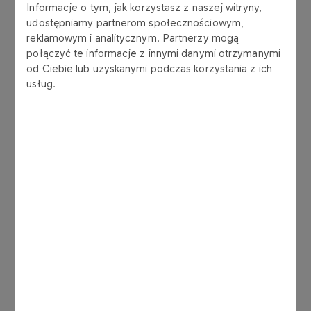
Informacje o tym, jak korzystasz z naszej witryny,
ORLEN podejmuje działania mające na celu
udostępniamy partnerom społecznościowym,
obniżanie swojej emisyjności, zgodnie z
reklamowym i analitycznym. Partnerzy mogą
celami wyznaczonymi przez Porozumienie
połączyć te informacje z innymi danymi otrzymanymi
Paryskie. Niebagatelny wpływ na
od Ciebie lub uzyskanymi podczas korzystania z ich
usług.
funkcjonowanie Grupy mają unijne
regulacje, które w istotnym stopniu
determinują model rozwojowy naszego
sektora. Nowy pięcioletni cykl regulacyjny w
Unii Europejskiej to szansa na zwrócenie
uwagi na tematy istotne z perspektywy
prowadzonej działalności.
Dlatego ORLEN wydał manifest, w którym zwraca
uwagę na najważniejsze jego zdaniem kwestie.