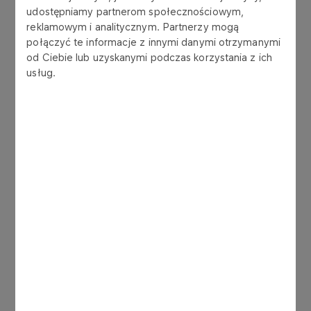
udostępniamy partnerom społecznościowym,
reklamowym i analitycznym. Partnerzy mogą
połączyć te informacje z innymi danymi otrzymanymi
od Ciebie lub uzyskanymi podczas korzystania z ich
usług.
End of interactive chart.
Liczba akcji
Li
Skarb Państwa*
579 310 079
Nationale-Nederlanden OFE*
61 070 000
Pozostali
520 561 970