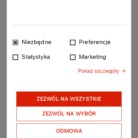
Zapoznaj się z raportem, aby dowiedzieć się
więcej.
Wybór
Niezbędne
Preferencje
POBIERZ RAPORT
zgody
Statystyka
Marketing
Pokaż szczegóły
ZEZWÓL NA WSZYSTKIE
ZEZWÓL NA WYBÓR
ODMOWA