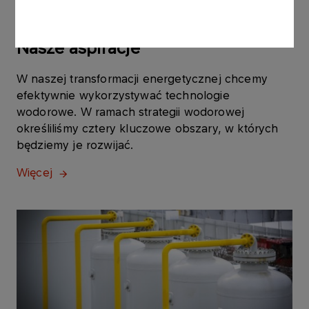
ZRÓWNOWAŻONY ROZWÓJ
Nasze aspiracje
W naszej transformacji energetycznej chcemy
efektywnie wykorzystywać technologie
wodorowe. W ramach strategii wodorowej
określiliśmy cztery kluczowe obszary, w których
będziemy je rozwijać.
Więcej