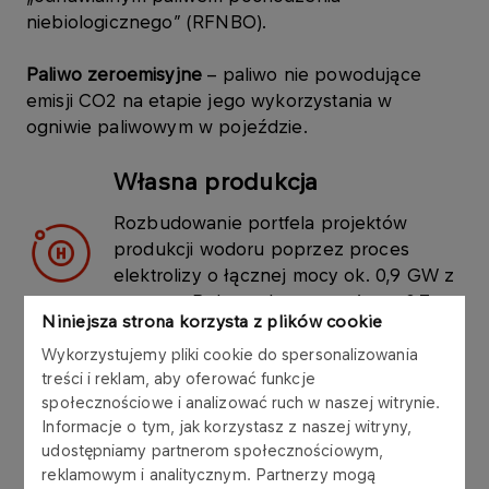
niebiologicznego” (RFNBO).
Paliwo zeroemisyjne
– paliwo nie powodujące
emisji CO2 na etapie jego wykorzystania w
ogniwie paliwowym w pojeździe.
Własna produkcja
Rozbudowanie portfela projektów
produkcji wodoru poprzez proces
elektrolizy o łącznej mocy ok. 0,9 GW z
czego w Polsce planowane jest ~0,7
Niniejsza strona korzysta z plików cookie
GW do 2035 r.
Import drogą morską
Wykorzystujemy pliki cookie do spersonalizowania
treści i reklam, aby oferować funkcje
Zaspokojenie części zapotrzebowania
społecznościowe i analizować ruch w naszej witrynie.
poprzez import wodoru lub jego
Informacje o tym, jak korzystasz z naszej witryny,
pochodnych szlakami morskimi.
udostępniamy partnerom społecznościowym,
Import rurociągowy
reklamowym i analitycznym. Partnerzy mogą