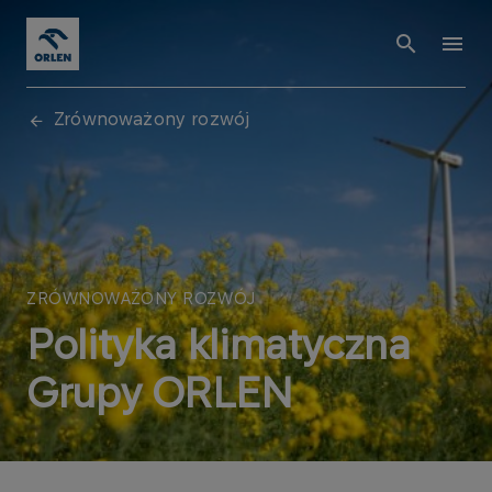
Zrównoważony rozwój
ZRÓWNOWAŻONY ROZWÓJ
Polityka klimatyczna
Grupy ORLEN