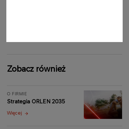
klimatem powołanej przy Financial Stability
Board), które mają na celu uspójnienie informacji o
ryzykach finansowych związanych z
oddziaływaniem na klimat, publikowanych przez
poszczególne przedsiębiorstwa.
Zobacz również
O FIRMIE
Strategia ORLEN 2035
Więcej