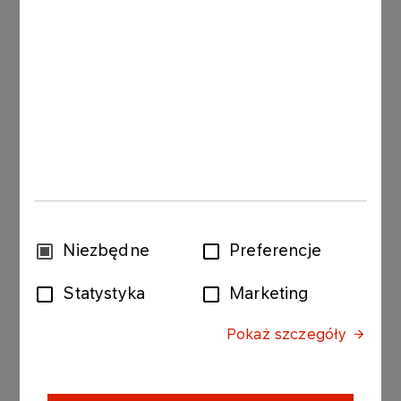
koszty wpisowego (opłaty startowej) do
rozgrywek i zawodów sportowych;
wynagrodzenia trenerów prowadzących
systematyczne zajęcia sportowe w ramach
projektu (max. 30% wnioskowanej kwoty);
realizację działań komunikacyjnych i
promocyjnych związanych z realizacją
projektu (max. 10% wnioskowanej kwoty);
pokrycie kosztów szkoleniowych trenerów
biorących udział w projekcie, z uwagi na
Wybór
Niezbędne
Preferencje
potrzeby wynikające z realizowanego
zgody
projektu;
Statystyka
Marketing
pokrycie kosztów administracyjnych
Pokaż szczegóły
bezpośrednio związanych z realizacją
projektu (max. 10% wnioskowanej kwoty).