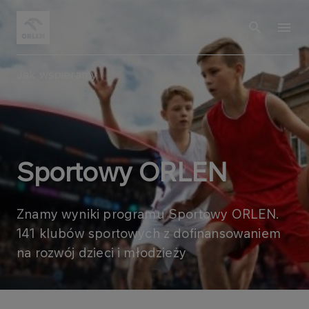
Jak wspieramy
Sportowy ORLEN
Znamy wyniki programu Sportowy ORLEN.
141 klubów sportowych z dofinansowaniem
na rozwój dzieci i młodzieży