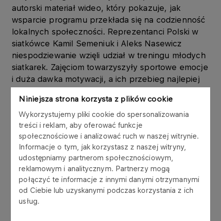
autorski materiał wideo, który pokazuje, jak
wsparcie programu przekłada się na codzienność
lokalnych społeczności. Reprezentanci Polski w
siatkówce Kamil Semeniuk i Aleks Nasewicz
niespodziewanie wzięli udział w treningu młodych
siatkarek. Zajęciom towarzyszyły sportowe emocje
i duża dawka motywacji, a ich przebieg najlepiej
oddaje, jak bezpośredni kontakt ze sportowcami
Niniejsza strona korzysta z plików cookie
potrafi inspirować młode zawodniczki i dodawać
im wiary we własne możliwości.
Wykorzystujemy pliki cookie do spersonalizowania
treści i reklam, aby oferować funkcje
społecznościowe i analizować ruch w naszej witrynie.
Informacje o tym, jak korzystasz z naszej witryny,
udostępniamy partnerom społecznościowym,
reklamowym i analitycznym. Partnerzy mogą
połączyć te informacje z innymi danymi otrzymanymi
od Ciebie lub uzyskanymi podczas korzystania z ich
usług.