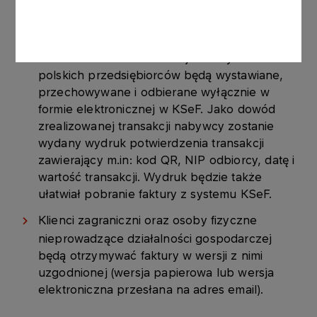
Od dnia 1 kwietnia 2026 r. sprzedaż na
Stacjach Paliw realizowana w stosunku do
klientów biznesowych (B2B) będzie
dokumentowana w KSeF tj. faktury dla
polskich przedsiębiorców będą wystawiane,
przechowywane i odbierane wyłącznie w
formie elektronicznej w KSeF. Jako dowód
zrealizowanej transakcji nabywcy zostanie
wydany wydruk potwierdzenia transakcji
zawierający m.in: kod QR, NIP odbiorcy, datę i
wartość transakcji. Wydruk będzie także
ułatwiał pobranie faktury z systemu KSeF.
Klienci zagraniczni oraz osoby fizyczne
nieprowadzące działalności gospodarczej
będą otrzymywać faktury w wersji z nimi
uzgodnionej (wersja papierowa lub wersja
elektroniczna przesłana na adres email).