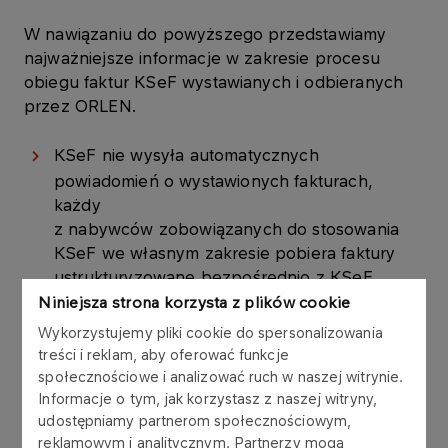
W nawiązaniu do powyższego przedstawiamy
najważniejsze informacje w zakresie procesu
obiegu faktur KSeF wystawianych i odbieranych
przez ORLEN.
KSeF nie wysyła automatycznych
powiadomień o wystawionych fakturach,
każdy
z nabywców zobowiązanych do stosowania
KSeF we własnym zakresie pobiera faktury
ustrukturyzowane bezpośrednio z KSeF.
Niniejsza strona korzysta z plików cookie
ORLEN S.A. co do zasady nie informuje
Wykorzystujemy pliki cookie do spersonalizowania
kontrahenta o wystawionej w KSeF fakturze.
treści i reklam, aby oferować funkcje
Za moment odbioru i moment wystawienia
społecznościowe i analizować ruch w naszej witrynie.
Informacje o tym, jak korzystasz z naszej witryny,
faktur KSeF Spółka uznaje znaczenie
udostępniamy partnerom społecznościowym,
przypisane tym pojęciom w ustawie o podatku
reklamowym i analitycznym. Partnerzy mogą