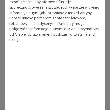
treści i reklam, aby oferować funkcje
społecznościowe i analizować ruch w naszej witrynie.
Warszawa-Modlin
EPMO
WMI
24h
Informacje o tym, jak korzystasz z naszej witryny,
udostępniamy partnerom społecznościowym,
reklamowym i analitycznym. Partnerzy mogą
połączyć te informacje z innymi danymi otrzymanymi
Warszawa-Radom
EPRA
RDO
pn.-śr.: 08
od Ciebie lub uzyskanymi podczas korzystania z ich
czw.-nd.: 
usług.
Bydgoszcz
EPBY
BZG
pn.: 06:00
wt.: 06:00 
śr.: 06:00 
czw.: 06:0
pt.-sb.: 06
nd.: 08:00
Szczecin-Goleniów
EPSC
SZZ
05:00 - 23