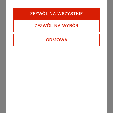
zbiorników spełniających
normy sanitarne dotyczące
przechowywania materiałów
ZEZWÓL NA WSZYSTKIE
palnych.
ZEZWÓL NA WYBÓR
POZ - odbiór do autocystern
oraz innych zbiorników
ODMOWA
spełniających normy
sanitarne dotyczące
przechowywania materiałów
palnych; w dni robocze w
godz. 08:00–18:00.
Uwaga: Wydający nie ponosi
odpowiedzialności za opóźnienia
wynikające z konieczności
spełnienia warunków działania
Systemu EMCSPL2 (e‑DD).
Wymagana jest awizacja odbioru