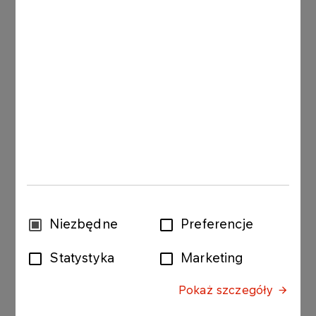
zbiorników statków
powietrznych) w filiach ORLEN
Aviation:
WA1 - odbiór do zbiorników
spełniających normy
sanitarne dotyczące
przechowywania materiałów
palnych; w dni robocze w
godz. 08:00–11:00
LCJ - odbiór do zbiorników
spełniających normy
Wybór
sanitarne dotyczące
Niezbędne
Preferencje
zgody
przechowywania materiałów
palnych.
Statystyka
Marketing
BZG, SZZ - odbiór do
Pokaż szczegóły
autocystern oraz innych