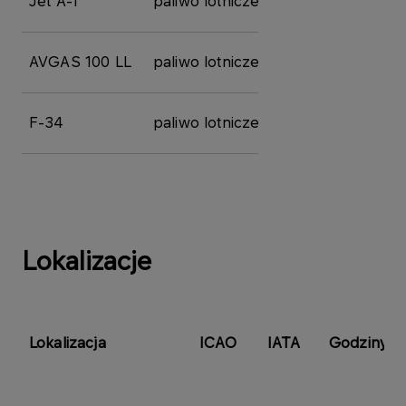
Jet A-1
paliwo lotnicze
Więcej
AVGAS 100 LL
paliwo lotnicze
Więcej
F-34
paliwo lotnicze
Więcej
Lokalizacje
Lokalizacja
ICAO
IATA
Godziny p