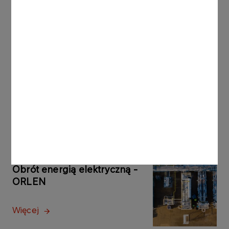
Więcej
Produkty do dezynfekcji
Więcej
Obrót energią elektryczną -
ORLEN
Więcej