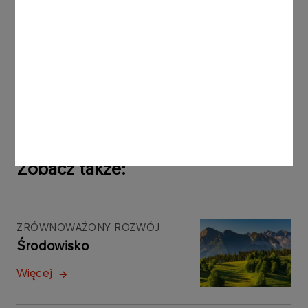
koncernu w kolejnych latach.
Publikacja dokumentu podkreśla przekonanie
ORLENU, że jedynie poprzez aktywne i
przemyślane zaangażowanie w transformację
energetyczną możliwe jest zabezpieczenie
trwałego rozwoju i konkurencyjności koncernu w
przyszłości.
Zobacz także:
ZRÓWNOWAŻONY ROZWÓJ
Środowisko
Więcej