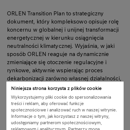
ORLEN Transition Plan to strategiczny
dokument, który kompleksowo opisuje rolę
koncernu w globalnej i unijnej transformacji
energetycznej w kierunku osiągnięcia
neutralności klimatycznej. Wyjaśnia, w jaki
sposób ORLEN reaguje na dynamicznie
zmieniające się otoczenie regulacyjne i
rynkowe, aktywnie wspierając proces
dekarbonizacji zarówno własnej działalności,
jak i szeroko rozumianego otoczenia poprzez
Niniejsza strona korzysta z plików cookie
realizację szeregu strategicznych projektów.
Wykorzystujemy pliki cookie do spersonalizowania
treści i reklam, aby oferować funkcje
społecznościowe i analizować ruch w naszej witrynie.
Informacje o tym, jak korzystasz z naszej witryny,
ORLEN Transition Plan
udostępniamy partnerom społecznościowym,
reklamowym i analitycznym. Partnerzy mogą