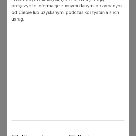
połączyć te informacje z innymi danymi otrzymanymi
POBIERZ DOKUMENT
od Ciebie lub uzyskanymi podczas korzystania z ich
usług.
ORLEN Transition Plan stanowi nowatorskie i
kompleksowe przedstawienie strategii koncernu w
obliczu globalnych wyzwań sektora. Dokument
szczegółowo omawia następujące kluczowe
obszary:
Podejście do transformacji:
Strategiczne
podejście ORLENU do transformacji oraz
specyfika wyzwań transformacji energetycznej
w Europie Środkowej.
Strategia dekarbonizacji:
Planowane cele i
inwestycje na rzecz redukcji emisji oraz
tworzenia nowych obszarów wzrostu Grupy
Wybór