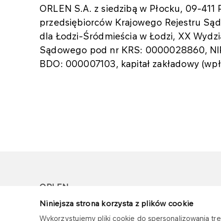
ORLEN S.A. z siedzibą w Płocku, 09-411 P
przedsiębiorców Krajowego Rejestru S
dla Łodzi-Śródmieścia w Łodzi, XX Wydz
Sądowego pod nr KRS: 0000028860, NIP
BDO: 000007103, kapitał zakładowy (wpłac
ORLEN
Niniejsza strona korzysta z plików cookie
Copyright © 1996-2026
Wykorzystujemy pliki cookie do spersonalizowania treś
Wszystkie prawa zastrzeżone