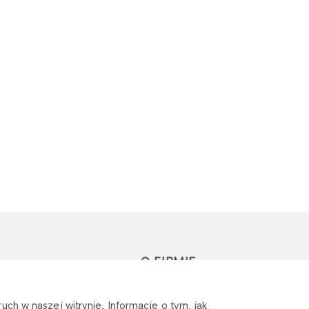
O FIRMIE
głoś zapytanie lub
Sponsoring
uch w naszej witrynie. Informacje o tym, jak
eklamację