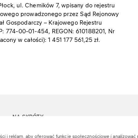
łock, ul. Chemików 7, wpisany do rejestru
ądowego prowadzonego przez Sąd Rejonowy
iał Gospodarczy – Krajowego Rejestru
: 774-00-01-454, REGON: 610188201, Nr
ony w całości): 1 451 177 561,25 zł.
NA SKRÓTY
Ostrzeżenie przed
Przetargi
Z
ci i reklam, aby oferować funkcje społecznościowe i analizować r
oszustwami
r