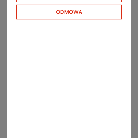
Wniosek o zawarcie umowy o wydanie i
ODMOWA
używanie kart flota
Format
DOC
279 KB
Usługi flotowe