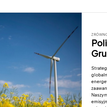
ZRÓWN
Pol
Gr
Strate
globaln
energet
zaawan
Naszym 
emisyj