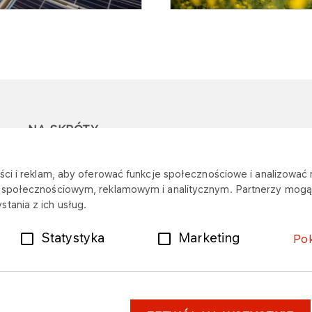
NA SKRÓTY
Ostrzeżenie przed
Przetargi
Z
ci i reklam, aby oferować funkcje społecznościowe i analizować r
oszustwami
r
m społecznościowym, reklamowym i analitycznym. Partnerzy mogą 
Dotacje
tania z ich usług.
Mapa stacji
Plany zakupowe
Statystyka
Marketing
Po