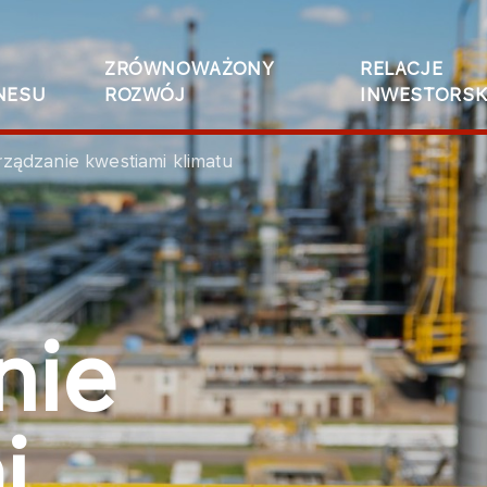
ZRÓWNOWAŻONY
RELACJE
NESU
ROZWÓJ
INWESTORSK
rządzanie kwestiami klimatu
nie
i