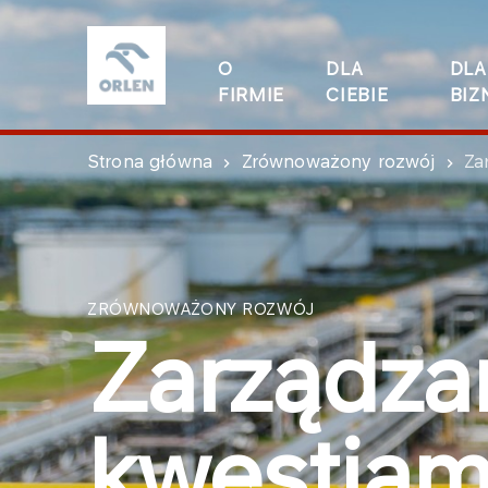
O
DLA
DLA
FIRMIE
CIEBIE
BIZ
Strona główna
Zrównoważony rozwój
Za
ZRÓWNOWAŻONY ROZWÓJ
Zarządza
kwestiam