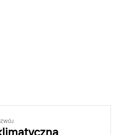
OZWÓJ
klimatyczna