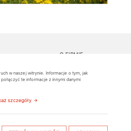
O FIRMIE
głoś zapytanie lub
Sponsoring
uch w naszej witrynie. Informacje o tym, jak
eklamację
połączyć te informacje z innymi danymi
Wymagania
bezpieczeństwa
każ szczegóły