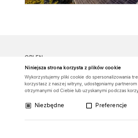
ORLEN
Niniejsza strona korzysta z plików cookie
Copyright © 1996-2026
Wykorzystujemy pliki cookie do spersonalizowania treś
Wszystkie prawa zastrzeżone
korzystasz z naszej witryny, udostępniamy partnero
otrzymanymi od Ciebie lub uzyskanymi podczas korzys
Wybór
Niezbędne
Preferencje
zgody