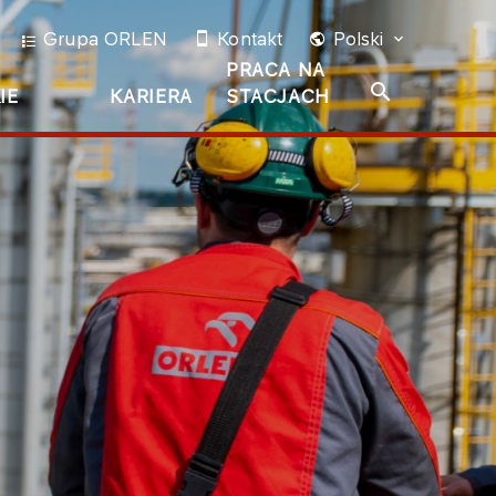
Grupa ORLEN
Kontakt
Polski
PRACA NA
IE
KARIERA
STACJACH